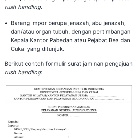
rush handling
.
Barang impor berupa jenazah, abu jenazah,
dan/atau organ tubuh, dengan pertimbangan
Kepala Kantor Pabedan atau Pejabat Bea dan
Cukai yang ditunjuk.
Berikut contoh formulir surat jaminan pengajuan
rush handling
: