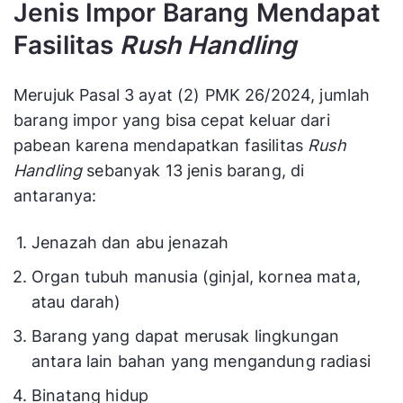
Jenis Impor Barang Mendapat
Fasilitas
Rush Handling
Merujuk Pasal 3 ayat (2) PMK 26/2024, jumlah
barang impor yang bisa cepat keluar dari
pabean karena mendapatkan fasilitas
Rush
Handling
sebanyak 13 jenis barang, di
antaranya:
Jenazah dan abu jenazah
Organ tubuh manusia (ginjal, kornea mata,
atau darah)
Barang yang dapat merusak lingkungan
antara lain bahan yang mengandung radiasi
Binatang hidup