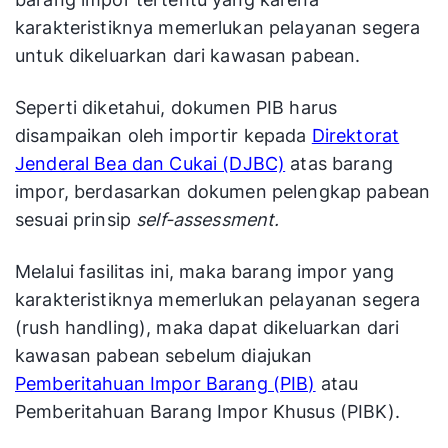
karakteristiknya memerlukan pelayanan segera
untuk dikeluarkan dari kawasan pabean.
Seperti diketahui, dokumen PIB harus
disampaikan oleh importir kepada
Direktorat
Jenderal Bea dan Cukai (DJBC)
atas barang
impor, berdasarkan dokumen pelengkap pabean
sesuai prinsip
self-assessment.
Melalui fasilitas ini, maka barang impor yang
karakteristiknya memerlukan pelayanan segera
(rush handling), maka dapat dikeluarkan dari
kawasan pabean sebelum diajukan
Pemberitahuan Impor Barang (PIB)
atau
Pemberitahuan Barang Impor Khusus (PIBK).