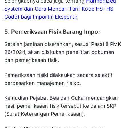
Selengkapnya baca juga tentang
Harmonized
System dan Cara Mencari Tarif Kode HS (HS
Code) bagi Importir-Eksportir
5. Pemeriksaan Fisik Barang Impor
Setelah jaminan diserahkan, sesuai Pasal 8 PMK
26/2024, akan dilakukan penelitian dokumen
dan pemeriksaan fisik.
Pemeriksaan fisikl dilakaukan secara selektif
berdasarkan manajemen risiko.
Kemudian Pejabat Bea dan Cukai menuangkan
hasil pemeriksaan fisik tersebut ke dalam SKP
(Surat Keterangan Pemeriksaan).