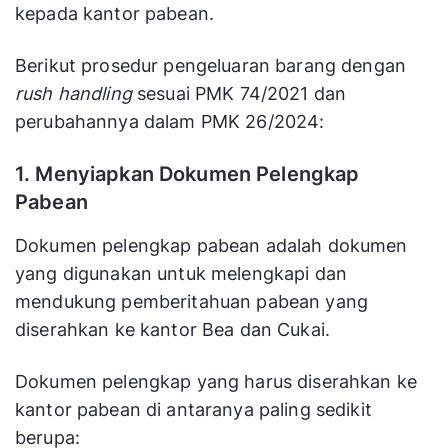
kepada kantor pabean.
Berikut prosedur pengeluaran barang dengan
rush handling
sesuai PMK 74/2021 dan
perubahannya dalam PMK 26/2024:
1. Menyiapkan Dokumen Pelengkap
Pabean
Dokumen pelengkap pabean adalah dokumen
yang digunakan untuk melengkapi dan
mendukung pemberitahuan pabean yang
diserahkan ke kantor Bea dan Cukai.
Dokumen pelengkap yang harus diserahkan ke
kantor pabean di antaranya paling sedikit
berupa: