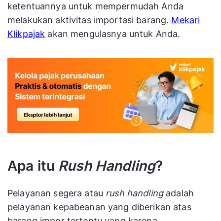
ketentuannya untuk mempermudah Anda
melakukan aktivitas importasi barang.
Mekari
Klikpajak
akan mengulasnya untuk Anda.
Apa itu
Rush Handling
?
Pelayanan segera atau
rush handling
adalah
pelayanan kepabeanan yang diberikan atas
barang impor tertentu yang karena