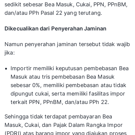
sedikit sebesar
Bea Masuk, Cukai, PPN, PPnBM,
dan/atau PPh Pasal 22 yang terutang.
Dikecualikan dari Penyerahan Jaminan
Namun penyerahan jaminan tersebut tidak wajib
jika:
Importir memiliki keputusan pembebasan Bea
Masuk atau tris pembebasan Bea Masuk
sebesar 0%, memiliki pembebasan atau tidak
dipungut cukai, serta memiliki fasilitas impor
terkait PPN, PPnBM, dan/atau PPh 22.
Sehingga tidak terdapat pembayaran Bea
Masuk, Cukai, dan Pajak Dalam Rangka Impor
(PDRI) atas barang impor yang diajukan proses