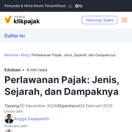
Penyedia & Mitra Resmi Tersertifikasi
Hubungi Sales
Daftar Isi
Beranda
›
Blog
›
Perlawanan Pajak: Jenis, Sejarah, dan Dampaknya
Edukasi
4 min read
Perlawanan Pajak: Jenis,
Sejarah, dan Dampaknya
Tayang
30 December 2024
Diperbarui
04 Februari 2025
Ditulis oleh:
Angga Dwijayanto
Direview oleh: