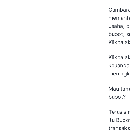
Gambaran
memanfa
usaha, d
bupot, s
Klikpajak
Klikpaja
keuangan
meningka
Mau tahu
bupot?
Terus si
itu Bupo
transaks