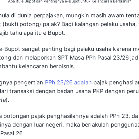
Apa itu e Bupot dan Pentingnya e-Bupot untuk Kelancaran Berbisnis?
ula di dunia perpajakan, mungkin masih awam tent
t (bukti potong) pajak? Bagi kalangan pelaku usaha,
jib tahu apa itu e Bupot.
e-Bupot sangat penting bagi pelaku usaha karena 
otong dan melaporkan SPT Masa PPh Pasal 23/26 ja
bantu kelancaran berbisnis.
nya pengertian
PPh 23/26 adalah
pajak penghasila
dari transaksi dengan badan usaha PKP dengan per
te
).
 potongan pajak penghasilannya adalah PPh 23, da
inya dengan luar negeri, maka berlakulah pengguna
Pasal 26.