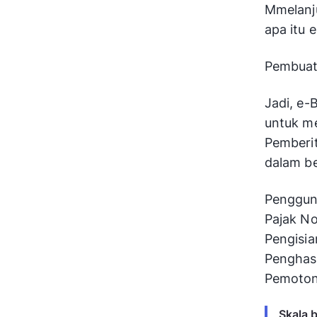
Mmelanju
apa itu 
Pembuata
Jadi, e-
untuk m
Pemberit
dalam be
Pengguna
Pajak No
Pengisi
Penghasi
Pemotong
Skala 