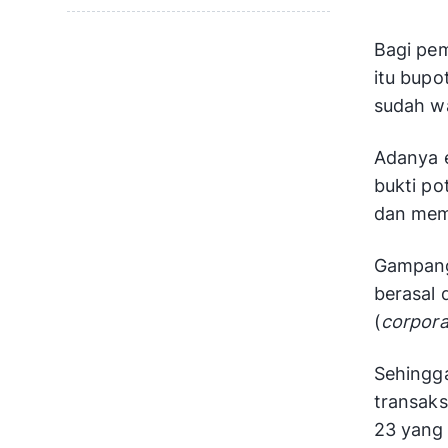
Bagi pem
itu bupo
sudah wa
Adanya 
bukti p
dan mem
Gampang
berasal 
(
corpora
Sehingga
transaks
23 yang 