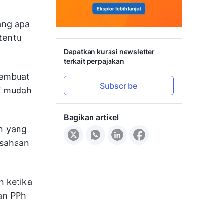
ang apa
 tentu
Dapatkan kurasi newsletter
terkait perpajakan
membuat
Subscribe
di mudah
Bagikan artikel
n yang
usahaan
n ketika
an PPh