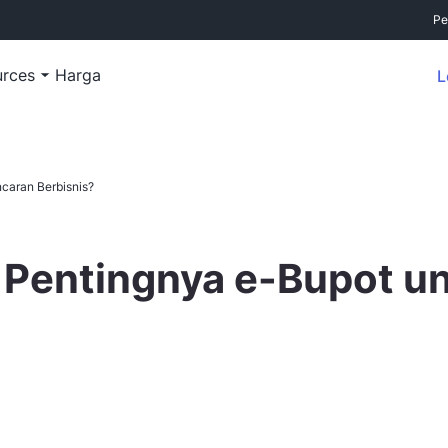
Pe
urces
Harga
L
ncaran Berbisnis?
n Pentingnya e-Bupot u