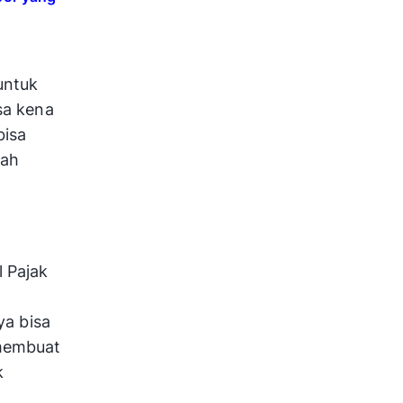
untuk
sa kena
bisa
dah
 Pajak
ya bisa
 membuat
k