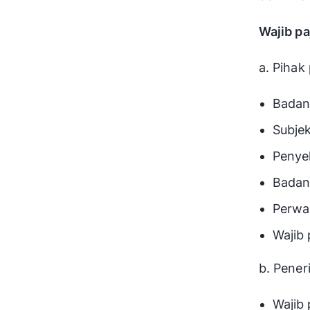
Wajib p
a. Pihak
Badan
Subjek
Penyel
Badan
Perwak
Wajib 
b. Pener
Wajib 