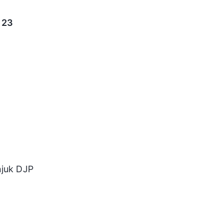
 23
njuk DJP