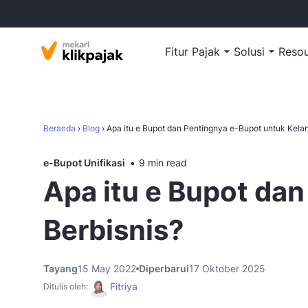
Fitur Pajak
Solusi
Reso
Beranda
›
Blog
›
Apa itu e Bupot dan Pentingnya e-Bupot untuk Kela
e-Bupot Unifikasi
9 min read
Apa itu e Bupot da
Berbisnis?
Tayang
15 May 2022
Diperbarui
17 Oktober 2025
Fitriya
Ditulis oleh: