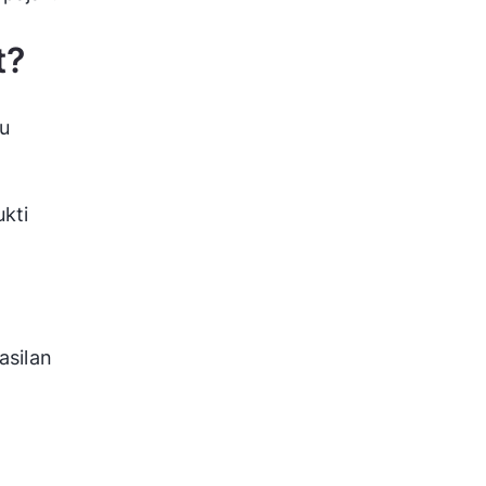
t?
lu
ukti
asilan