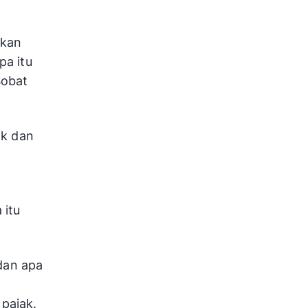
nkan
pa itu
Sobat
ak dan
 itu
 dan apa
pajak.