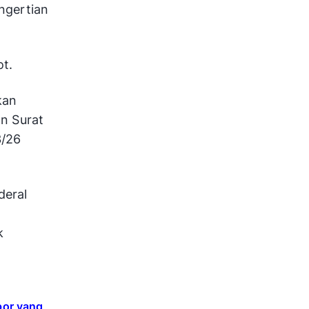
ngertian
ot.
kan
n Surat
3/26
deral
k
por yang