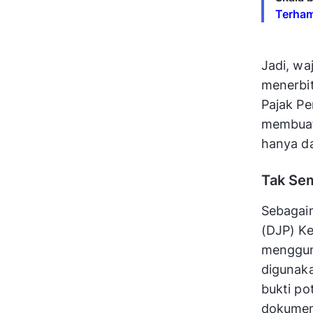
Terham
Jadi, wa
menerbit
Pajak Pe
membuat
hanya da
Tak Se
Sebagaim
(DJP) Ke
mengguna
digunak
bukti p
dokumen 