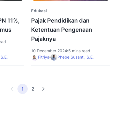
Edukasi
PN 11%,
Pajak Pendidikan dan
umus
Ketentuan Pengenaan
Pajaknya
ead
10 December 2024
5 mins read
 S.E.
Fitriya
Phebe Susanti, S.E.
1
2