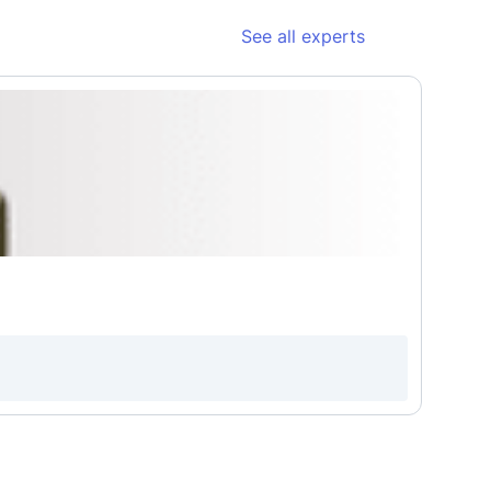
See all experts
Ade Fa
Hea
Fez
Penga