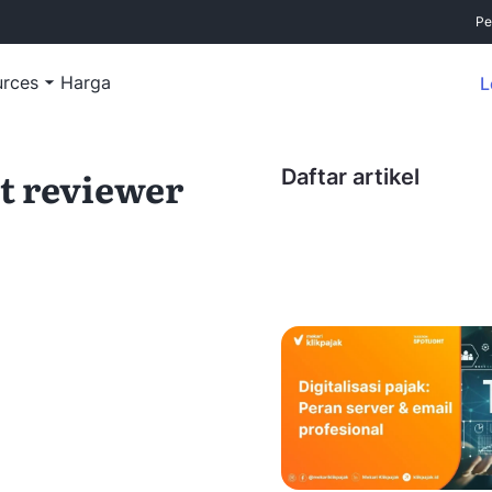
Pe
urces
Harga
L
t reviewer
Daftar artikel