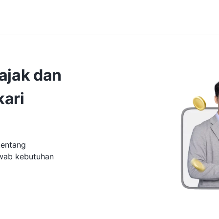
ajak dan
kari
tentang
awab kebutuhan