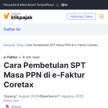
Penyedia & Mitra Resmi Tersertifikasi
Hubungi Sales
Daftar Isi
Beranda
›
Blog
›
Cara Pembetulan SPT Masa PPN di e-Faktur Coretax
e-Faktur
8 min read
Cara Pembetulan SPT
Masa PPN di e-Faktur
Coretax
Tayang
7 August 2025
Diperbarui
11 Agustus 2025
Ditulis oleh:
Fitriya