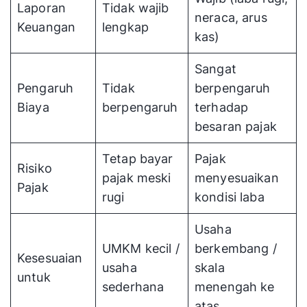
Laporan
Tidak wajib
neraca, arus
Keuangan
lengkap
kas)
Sangat
Pengaruh
Tidak
berpengaruh
Biaya
berpengaruh
terhadap
besaran pajak
Tetap bayar
Pajak
Risiko
pajak meski
menyesuaikan
Pajak
rugi
kondisi laba
Usaha
UMKM kecil /
berkembang /
Kesesuaian
usaha
skala
untuk
sederhana
menengah ke
atas