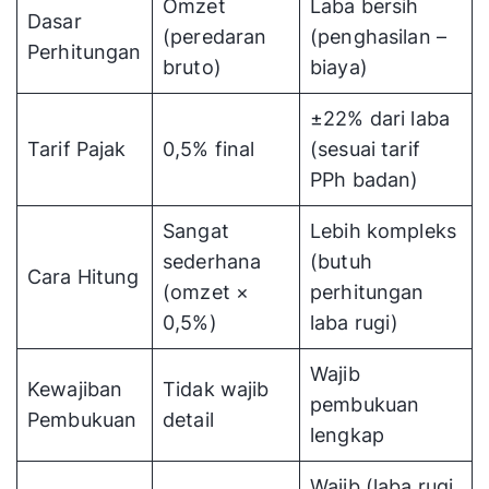
Omzet
Laba bersih
Dasar
(peredaran
(penghasilan –
Perhitungan
bruto)
biaya)
±22% dari laba
Tarif Pajak
0,5% final
(sesuai tarif
PPh badan)
Sangat
Lebih kompleks
sederhana
(butuh
Cara Hitung
(omzet ×
perhitungan
0,5%)
laba rugi)
Wajib
Kewajiban
Tidak wajib
pembukuan
Pembukuan
detail
lengkap
Wajib (laba rugi,