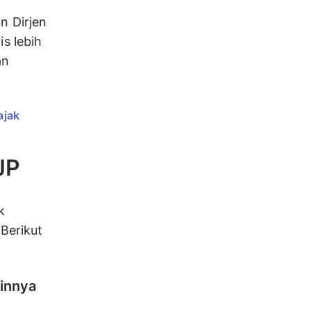
n Dirjen
s lebih
an
ajak
JP
k
Berikut
ainnya