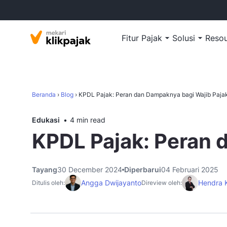
Fitur Pajak
Solusi
Reso
Beranda
›
Blog
›
KPDL Pajak: Peran dan Dampaknya bagi Wajib Paja
Edukasi
4 min read
KPDL Pajak: Peran 
Tayang
30 December 2024
Diperbarui
04 Februari 2025
Angga Dwijayanto
Hendra K
Ditulis oleh:
Direview oleh: