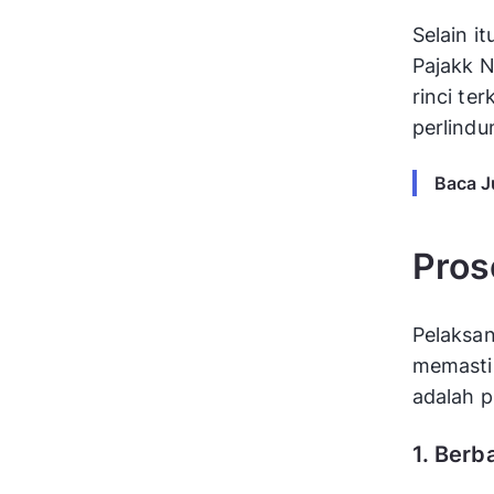
Selain i
Pajakk N
rinci te
perlindu
Baca J
Pros
Pelaksan
memastik
adalah p
1. Berb