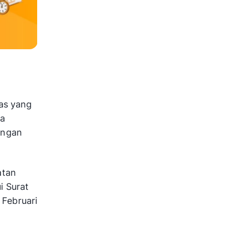
as yang
ma
engan
atan
i Surat
 Februari