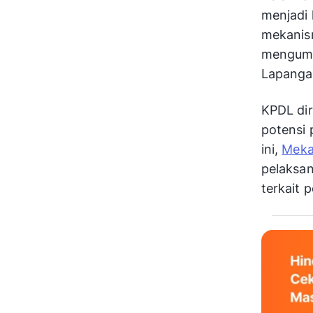
menjadi 
mekanism
mengump
Lapanga
KPDL di
potensi 
ini,
Mekar
pelaksan
terkait 