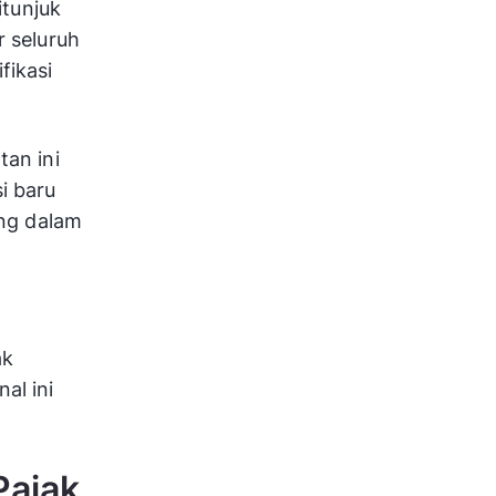
itunjuk
 seluruh
fikasi
an ini
i baru
ang dalam
ak
al ini
Pajak