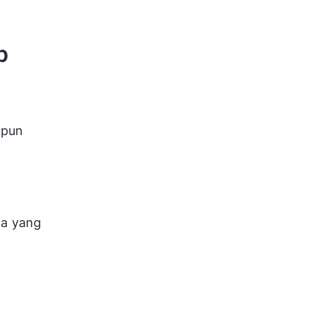
b
upun
ha yang