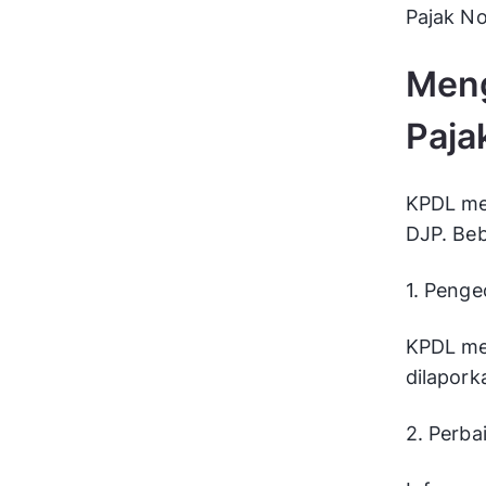
Pajak N
Meng
Paja
KPDL mem
DJP. Beb
1. Peng
KPDL me
dilapork
2. Perba