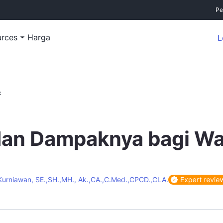
Pe
urces
Harga
L
k
dan Dampaknya bagi Waj
urniawan, SE.,SH.,MH., Ak.,CA.,C.Med.,CPCD.,CLA.