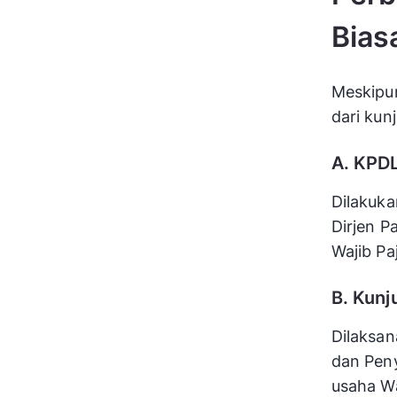
Bias
Meskipu
dari kun
A. KPD
Dilakuka
Dirjen 
Wajib Pa
B. Kunj
Dilaksa
dan Peny
usaha Wa