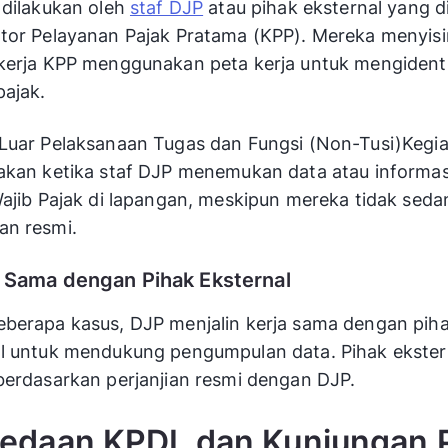
 dilakukan oleh
staf DJP
atau pihak eksternal yang d
tor Pelayanan Pajak Pratama (KPP). Mereka menyisir
kerja KPP menggunakan peta kerja untuk mengidenti
pajak.
Luar Pelaksanaan Tugas dan Fungsi (Non-Tusi)Kegiat
akan ketika staf DJP menemukan data atau informas
Wajib Pajak di lapangan, meskipun mereka tidak sed
an resmi.
a Sama dengan Pihak Eksternal
berapa kasus, DJP menjalin kerja sama dengan pih
l untuk mendukung pengumpulan data. Pihak ekstern
berdasarkan perjanjian resmi dengan DJP.
edaan KPDL dan Kunjungan 