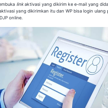
membuka
link
aktivasi yang dikirim ke e-mail yang did
k aktivasi yang dikirimkan itu dan WP bisa login ulang
DJP online.