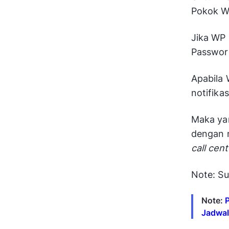
Pokok Wa
Jika WP 
Passwor
Apabila
notifika
Maka ya
dengan m
call cent
Note: Su
Note:
Jadwal