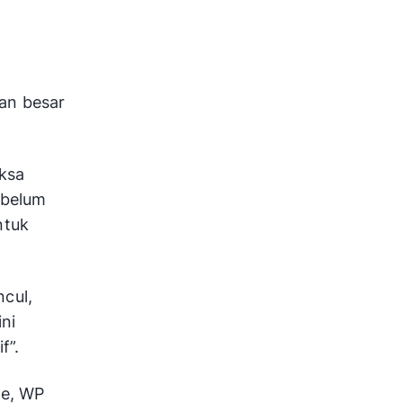
an besar
iksa
 belum
ntuk
ncul,
ini
f”.
ne, WP