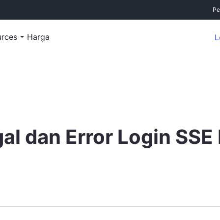
Pe
urces
Harga
L
al dan Error Login SSE 