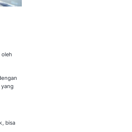
i oleh
dengan
l yang
, bisa