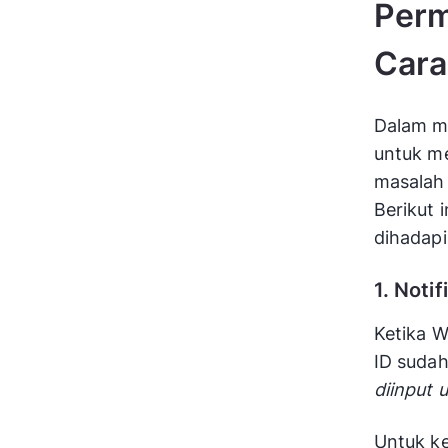
Perm
Cara
Dalam m
untuk me
masalah 
Berikut 
dihadapi
1. Noti
Ketika W
ID sudah
diinput 
Untuk ke