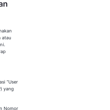
an
unakan
n atau
ni.
rap
asi “User
P) yang
n Nomor