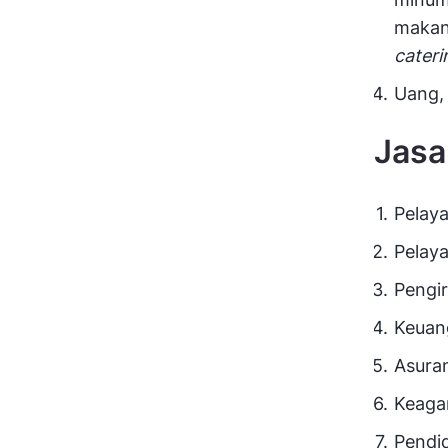
makan
cateri
Uang,
Jasa
Pelay
Pelaya
Pengi
Keuan
Asuran
Keaga
Pendid