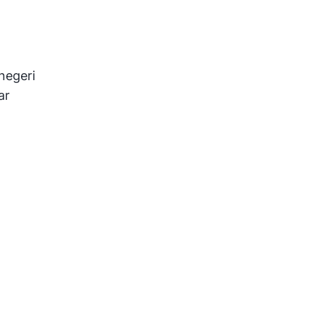
negeri
ar