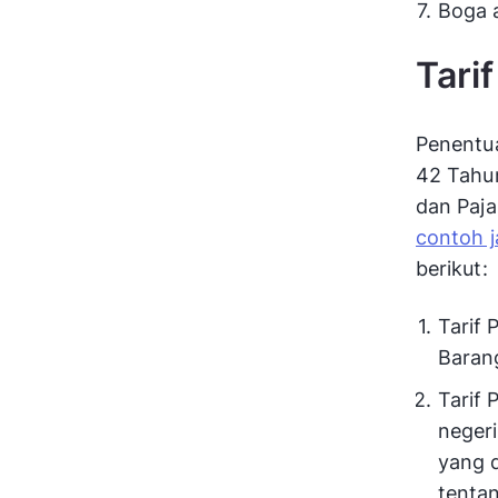
Boga a
Tari
Penentu
42 Tahu
dan Paja
contoh j
berikut:
Tarif
Barang
Tarif
negeri
yang 
tenta