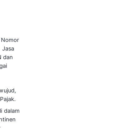
g Nomor
 Jasa
N dan
gai
wujud,
Pajak.
di dalam
ntinen
r