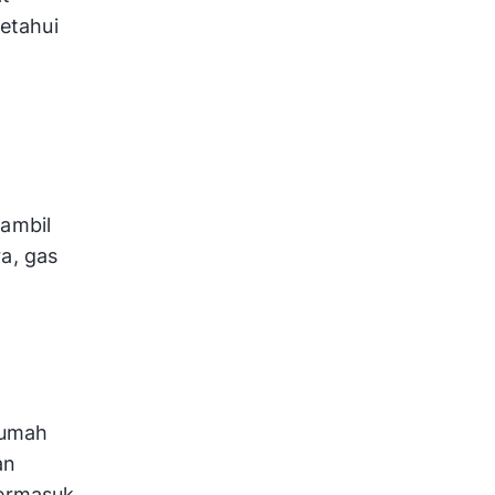
etahui
iambil
a, gas
rumah
an
termasuk