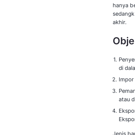
hanya b
sedangk
akhir.
Obje
Penye
di da
Impor
Peman
atau 
Ekspo
Ekspo
Jenis ba