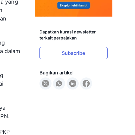
ja yang
n
gan
Dapatkan kurasi newsletter
terkait perpajakan
ng
sa dalam
Subscribe
Bagikan artikel
ng
ai
ya
PPN.
 PKP