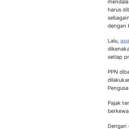
mendalam
harus di
sebagain
dengan 
Lalu,
apa
dikenaka
setiap p
PPN dibe
dilakuka
Pengusa
Pajak t
berkewa
Dengan 