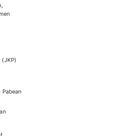
n,
umen
 (JKP)
h Pabean
dan
t