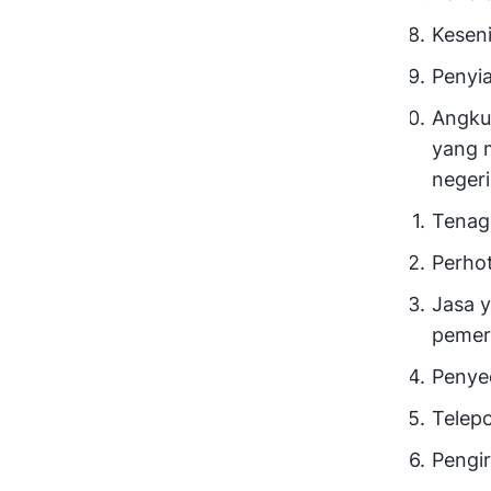
Keseni
Penyia
Angkut
yang m
negeri
Tenaga
Perhot
Jasa 
pemer
Penyed
Telep
Pengi