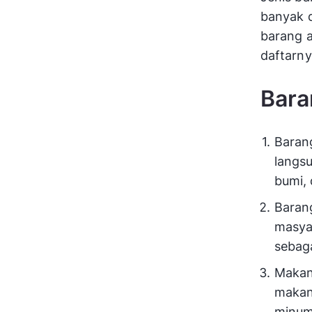
banyak d
barang a
daftarny
Bara
Baran
langs
bumi, 
Baran
masyar
sebag
Makan
makan
minum