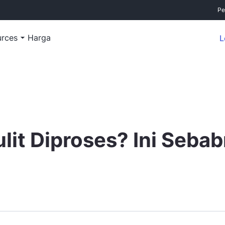
Pe
urces
Harga
L
lit Diproses? Ini Seba