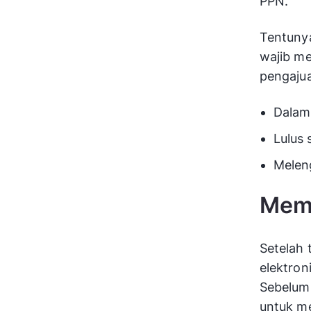
PPN.
Tentuny
wajib me
pengajua
Dalam
Lulus 
Melen
Memil
Setelah 
elektron
Sebelumn
untuk me