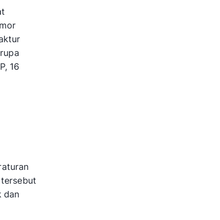
at
omor
aktur
erupa
P, 16
raturan
 tersebut
k dan