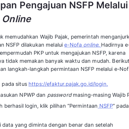
pan Pengajuan NSFP Melalui
a
Online
tuk memudahkan Wajib Pajak, pemerintah menganjur
n NSFP dilakukan melalui
e-Nofa
online.
Hadirnya e
mempermudah PKP untuk mengajukan NSFP, karena
ya tidak memakan banyak waktu dan mudah. Berikut 
n langkah-langkah permintaan NSFP melalui e-Nofa
 pada situs
https://efaktur.pajak.go.id/login.
masukan NPWP dan
password
masing-masing Wajib P
h berhasil login, klik pilihan “Permintaan
NSFP
” pada
si data yang diminta dengan benar dan setelah