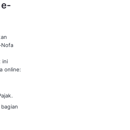
 e-
kan
-Nofa
ini
 online:
ajak.
 bagian