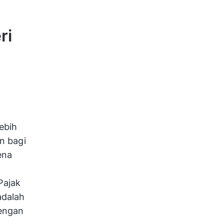
ri
ebih
n bagi
ena
Pajak
adalah
dengan