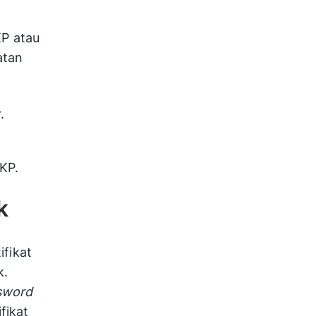
P atau
atan
.
KP.
k
ifikat
k.
sword
fikat