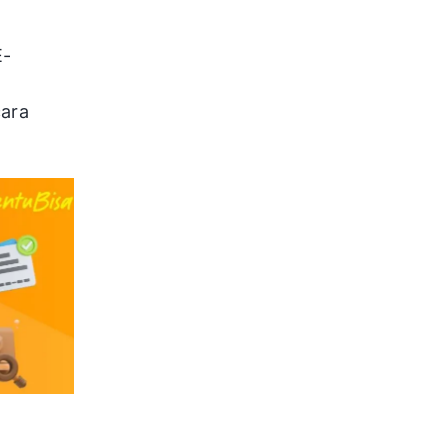
E-
cara