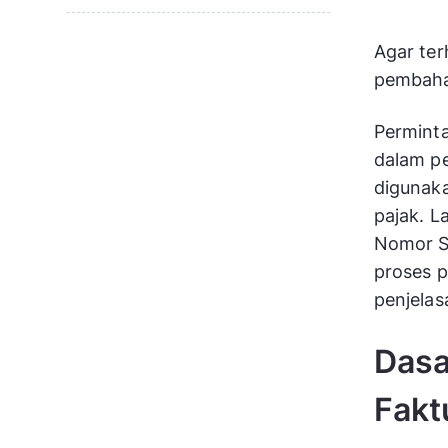
Agar ter
pembaha
Perminta
dalam pe
digunak
pajak. L
Nomor Se
proses p
penjelas
Dasa
Fakt