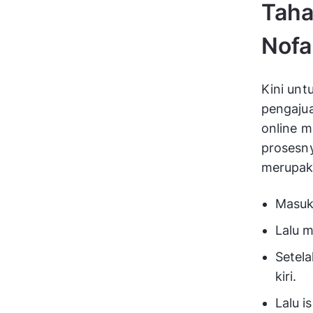
Taha
Nof
Kini un
pengajua
online 
prosesn
merupaka
Masuk
Lalu 
Setela
kiri.
Lalu i