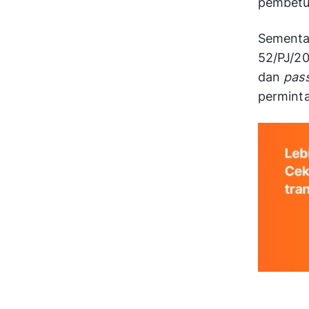
pembetu
Sementar
52/PJ/20
dan
pas
permint