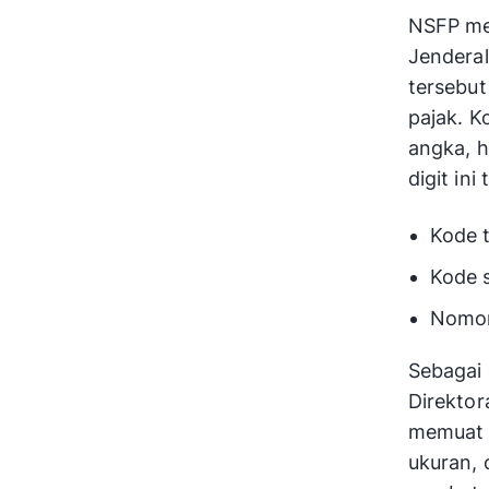
NSFP mer
Jenderal
tersebut
pajak. K
angka, h
digit ini 
Kode t
Kode s
Nomor 
Sebagai
Direktor
memuat b
ukuran, 