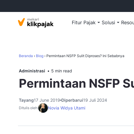
Fitur Pajak
Solusi
Reso
Beranda
›
Blog
›
Permintaan NSFP Sulit Diproses? Ini Sebabnya
Administrasi
5 min read
Permintaan NSFP Su
Tayang
17 June 2019
Diperbarui
19 Juli 2024
Novia Widya Utami
Ditulis oleh: