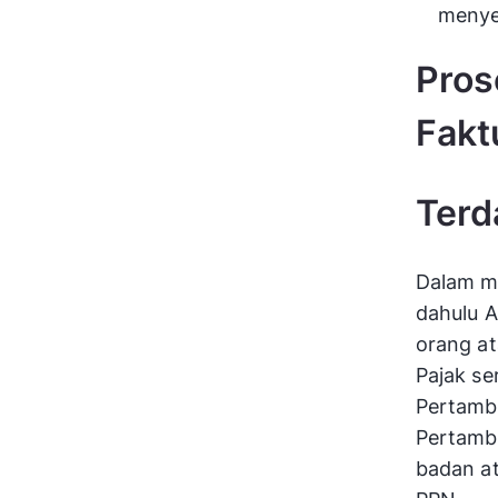
menyel
Pros
Fakt
Terd
Dalam me
dahulu A
orang at
Pajak se
Pertamb
Pertamba
badan at