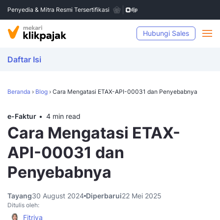
Penyedia & Mitra Resmi Tersertifikasi
Hubungi Sales
Daftar Isi
Beranda
›
Blog
›
Cara Mengatasi ETAX-API-00031 dan Penyebabnya
e-Faktur
4 min read
Cara Mengatasi ETAX-
API-00031 dan
Penyebabnya
Tayang
30 August 2024
Diperbarui
22 Mei 2025
Ditulis oleh:
Fitriya