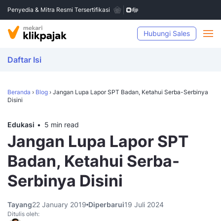
Penyedia & Mitra Resmi Tersertifikasi
Hubungi Sales
Daftar Isi
Beranda
›
Blog
›
Jangan Lupa Lapor SPT Badan, Ketahui Serba-Serbinya
Disini
Edukasi
5 min read
Jangan Lupa Lapor SPT
Badan, Ketahui Serba-
Serbinya Disini
Tayang
22 January 2019
Diperbarui
19 Juli 2024
Ditulis oleh: