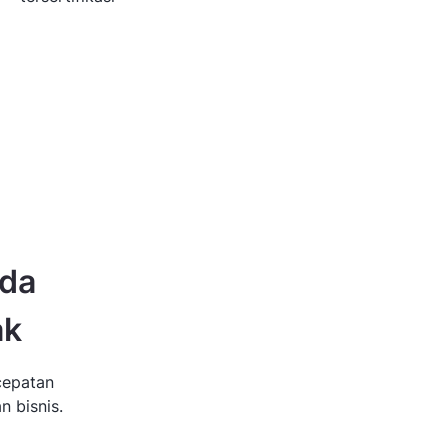
nda
ak
cepatan
n bisnis.