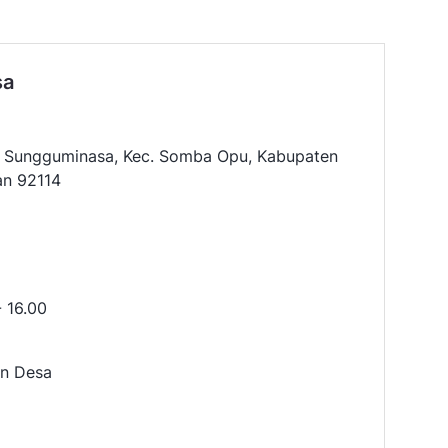
sa
4, Sungguminasa, Kec. Somba Opu, Kabupaten
an 92114
- 16.00
an Desa