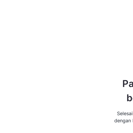
Pa
b
Selesa
dengan b