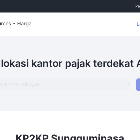
Pe
urces
Harga
L
 lokasi kantor pajak terdekat
KP2KP Sungguminasa