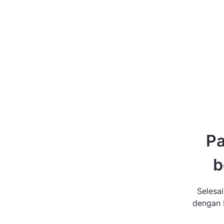
Pa
b
Selesa
dengan b