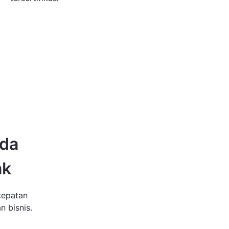
nda
ak
cepatan
n bisnis.