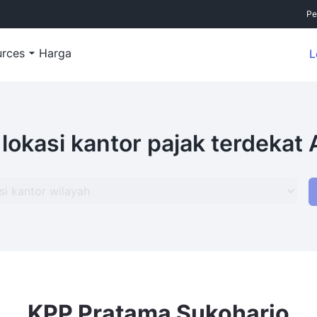
Pe
urces
Harga
L
 lokasi kantor pajak terdekat
KPP Pratama Sukoharjo