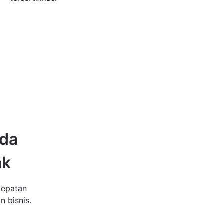
nda
ak
cepatan
n bisnis.