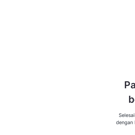
Pa
b
Selesa
dengan b