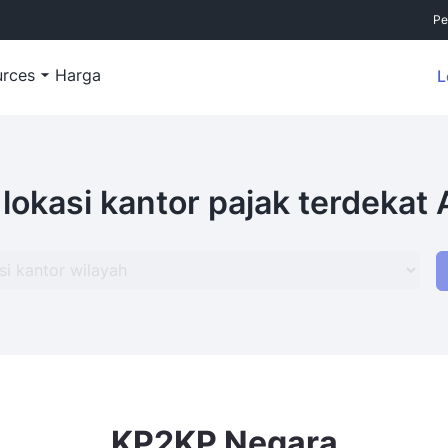
Pe
urces
Harga
L
 lokasi kantor pajak terdekat
KP2KP Negara