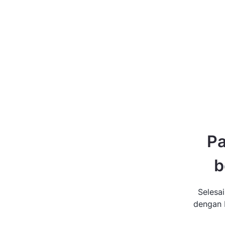
Pa
b
Selesa
dengan b