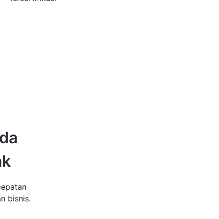
nda
ak
cepatan
n bisnis.