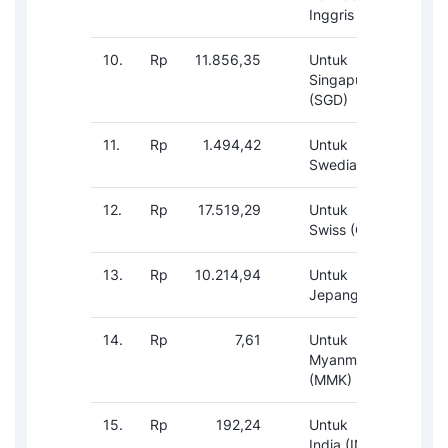
Inggris (GBP)
10.
Rp
11.856,35
Untuk Dolar
1-
Singapura
(SGD)
11.
Rp
1.494,42
Untuk Kroner
1-
Swedia (SEK)
12.
Rp
17.519,29
Untuk Franc
1-
Swiss (CHF)
13.
Rp
10.214,94
Untuk Yen
100
Jepang (JPY)
14.
Rp
7,61
Untuk Kyat
1-
Myanmar
(MMK)
15.
Rp
192,24
Untuk Rupee
1-
India (INR)