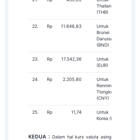
Thailand
(THB)
22.
Rp
11.848,83
Untuk Dolar
1-
Brunei
Darussalam
(BND)
23.
Rp
17.342,36
Untuk Euro
1-
(EUR)
24.
Rp
2.205,80
Untuk Yuan
1-
Renminbi
Tiongkok
(CNY)
25.
Rp
11,74
Untuk Won
1-
Korea (KRW)
KEDUA :
Dalam hal kurs valuta asing