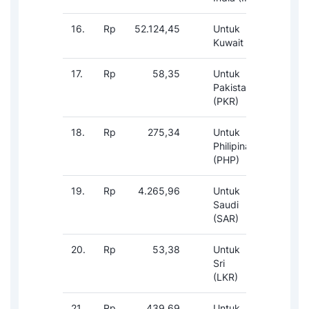
16.
Rp
52.124,45
Untuk Dinar
1-
Kuwait (KWD)
17.
Rp
58,35
Untuk Rupee
1-
Pakistan
(PKR)
18.
Rp
275,34
Untuk Peso
1-
Philipina
(PHP)
19.
Rp
4.265,96
Untuk Riyal
1-
Saudi Arabia
(SAR)
20.
Rp
53,38
Untuk Rupee
1-
Sri Lanka
(LKR)
21.
Rp
439,69
Untuk Baht
1-