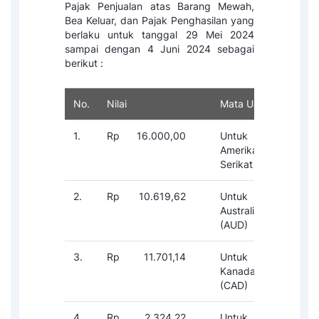
Pajak Penjualan atas Barang Mewah,
Bea Keluar, dan Pajak Penghasilan yang
berlaku untuk tanggal 29 Mei 2024
sampai dengan 4 Juni 2024 sebagai
berikut :
No.
Nilai
Mata Uang
Sat
1.
Rp
16.000,00
Untuk Dolar
1-
Amerika
Serikat (USD)
2.
Rp
10.619,62
Untuk Dolar
1-
Australia
(AUD)
3.
Rp
11.701,14
Untuk Dolar
1-
Kanada
(CAD)
4.
Rp
2.324,22
Untuk Kroner
1-