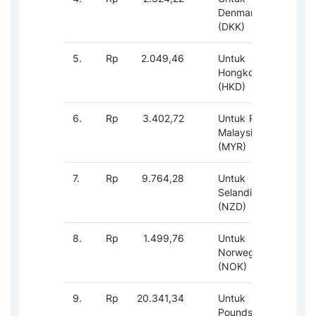
Denmark
(DKK)
5.
Rp
2.049,46
Untuk Dolar
1-
Hongkong
(HKD)
6.
Rp
3.402,72
Untuk Ringgit
1-
Malaysia
(MYR)
7.
Rp
9.764,28
Untuk Dolar
1-
Selandia Baru
(NZD)
8.
Rp
1.499,76
Untuk Kroner
1-
Norwegia
(NOK)
9.
Rp
20.341,34
Untuk
1-
Poundsterling